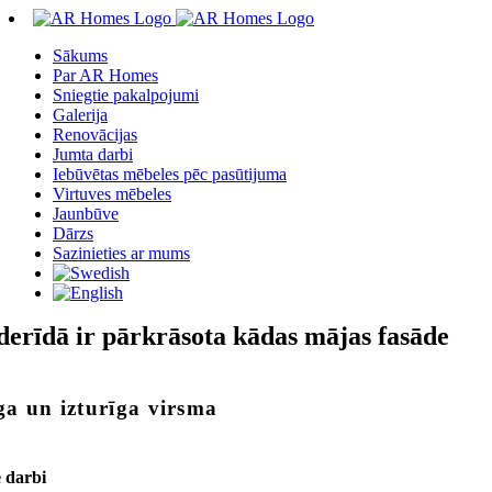
Skip
to
Sākums
content
Par AR Homes
Sniegtie pakalpojumi
Galerija
Renovācijas
Jumta darbi
Iebūvētas mēbeles pēc pasūtijuma
Virtuves mēbeles
Jaunbūve
Dārzs
Sazinieties ar mums
erīdā ir pārkrāsota kādas mājas fasāde
ga un izturīga virsma
e darbi