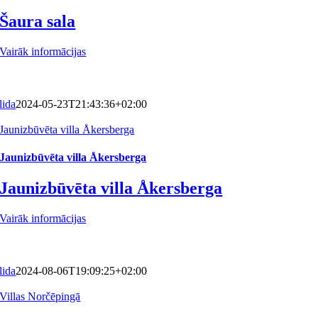
Šaura sala
Vairāk informācijas
lida
2024-05-23T21:43:36+02:00
Jaunizbūvēta villa Åkersberga
Jaunizbūvēta villa Åkersberga
Jaunizbūvēta villa Åkersberga
Vairāk informācijas
lida
2024-08-06T19:09:25+02:00
Villas Norčēpingā