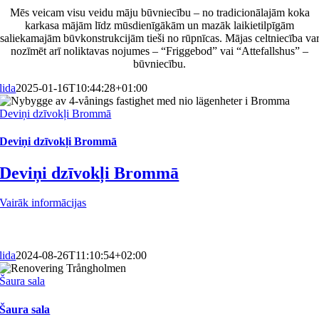
Mēs veicam visu veidu māju būvniecību – no tradicionālajām koka
karkasa mājām līdz mūsdienīgākām un mazāk laikietilpīgām
saliekamajām būvkonstrukcijām tieši no rūpnīcas. Mājas celtniecība va
nozīmēt arī noliktavas nojumes – “Friggebod” vai “Attefallshus” –
būvniecību.
lida
2025-01-16T10:44:28+01:00
Deviņi dzīvokļi Brommā
Deviņi dzīvokļi Brommā
Deviņi dzīvokļi Brommā
Vairāk informācijas
lida
2024-08-26T11:10:54+02:00
Šaura sala
Šaura sala