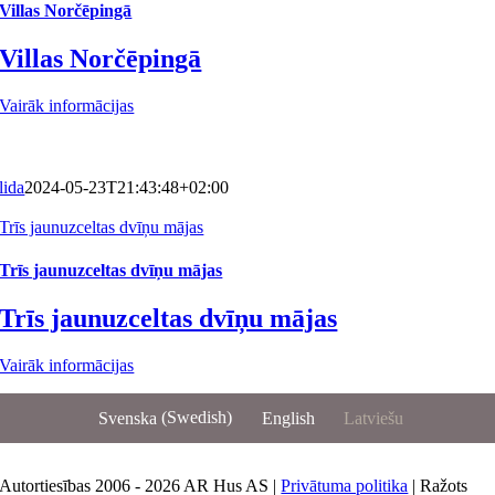
Villas Norčēpingā
Villas Norčēpingā
Vairāk informācijas
lida
2024-05-23T21:43:48+02:00
Trīs jaunuzceltas dvīņu mājas
Trīs jaunuzceltas dvīņu mājas
Trīs jaunuzceltas dvīņu mājas
Vairāk informācijas
Svenska
(
Swedish
)
English
Latviešu
Autortiesības 2006 - 2026 AR Hus AS |
Privātuma politika
| Ražots