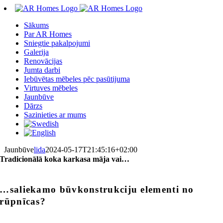
Skip
to
Sākums
content
Par AR Homes
Sniegtie pakalpojumi
Galerija
Renovācijas
Jumta darbi
Iebūvētas mēbeles pēc pasūtijuma
Virtuves mēbeles
Jaunbūve
Dārzs
Sazinieties ar mums
Jaunbūve
lida
2024-05-17T21:45:16+02:00
Tradicionālā koka karkasa māja vai…
…saliekamo būvkonstrukciju elementi no
rūpnīcas?