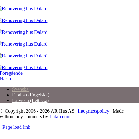
Föregående
Nästa
Svenska
English
(
Engelska
)
Latviešu
(
Lettiska
)
© Copyright 2006 - 2026 AR Hus AS |
Integritetspolicy
| Made
without any hammers by
Lidali.com
Page load link
Till
toppen