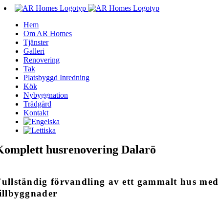
Fortsätt
till
Hem
innehållet
Om AR Homes
Tjänster
Galleri
Renovering
Tak
Platsbyggd Inredning
Kök
Nybyggnation
Trädgård
Kontakt
Komplett husrenovering Dalarö
Fullständig förvandling av ett gammalt hus med
tillbyggnader