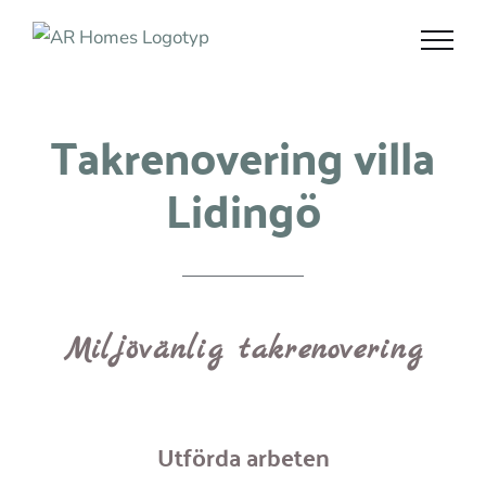
Fortsätt
till
innehållet
Takrenovering villa
Lidingö
Miljövänlig takrenovering
Utförda arbeten