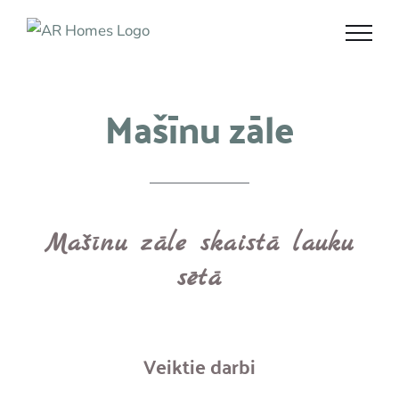
Skip
to
content
Mašīnu zāle
Mašīnu zāle skaistā lauku
sētā
Veiktie darbi