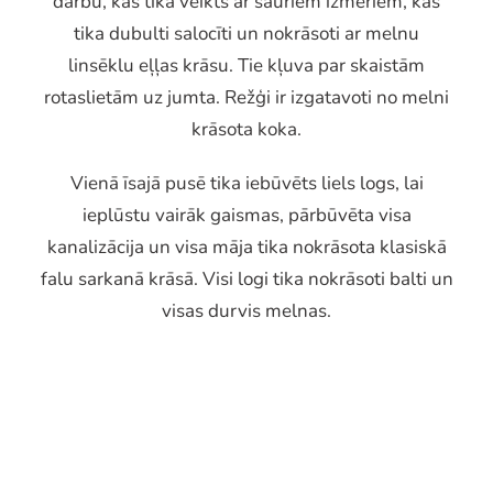
darbu, kas tika veikts ar šauriem izmēriem, kas
tika dubulti salocīti un nokrāsoti ar melnu
linsēklu eļļas krāsu. Tie kļuva par skaistām
rotaslietām uz jumta. Režģi ir izgatavoti no melni
krāsota koka.
Vienā īsajā pusē tika iebūvēts liels logs, lai
ieplūstu vairāk gaismas, pārbūvēta visa
kanalizācija un visa māja tika nokrāsota klasiskā
falu sarkanā krāsā. Visi logi tika nokrāsoti balti un
visas durvis melnas.