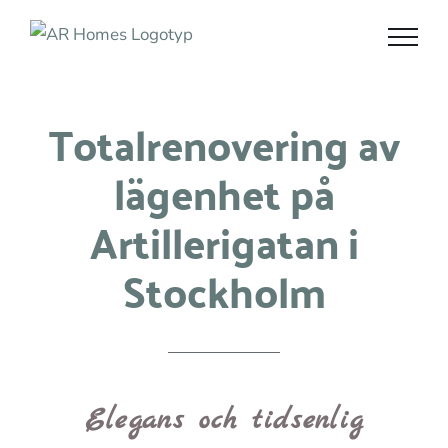
Fortsätt
till
innehållet
Totalrenovering av
lägenhet på
Artillerigatan i
Stockholm
Elegans och tidsenlig